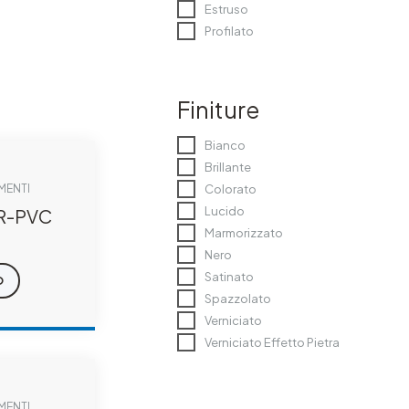
Estruso
Profilato
Finiture
Bianco
Brillante
Colorato
IMENTI
Lucido
R-PVC
Marmorizzato
Nero
Satinato
O
Spazzolato
Verniciato
Verniciato Effetto Pietra
IMENTI