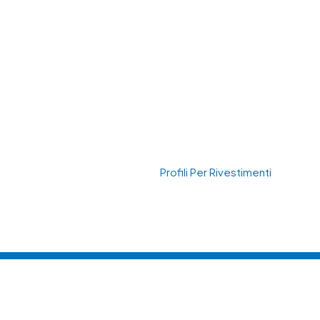
NDA
SETTORI
PRODOTTI
SISTEMI ESPOSITIVI
DOWN
rofili per rivestimen
Home
Prodotti
Profili Per Rivestimenti