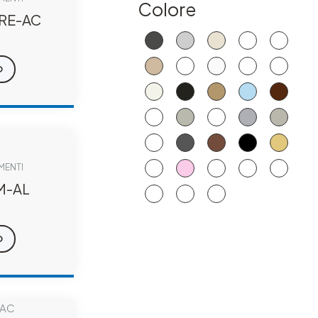
Colore
RE-AC
O
IMENTI
M-AL
O