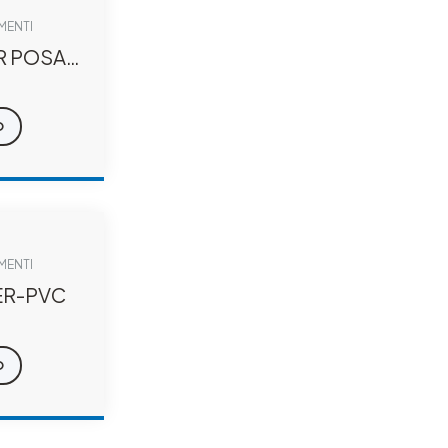
IMENTI
R POSA-
O
IMENTI
ER-PVC
O