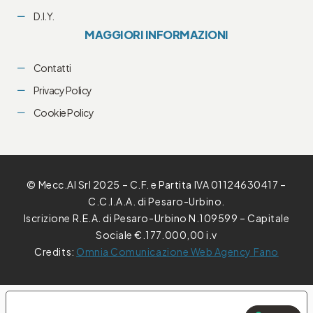
D.I.Y.
MAGGIORI INFORMAZIONI
Contatti
Privacy Policy
Cookie Policy
© Mecc.Al Srl 2025 – C.F. e Partita IVA 01124630417 –
C.C.I.A.A. di Pesaro-Urbino.
Iscrizione R.E.A. di Pesaro-Urbino N.109599 – Capitale
Sociale €.177.000,00 i.v
Credits:
Omnia Comunicazione Web Agency Fano
E TUE PREFERENZE RELATIVE ALLA PRIVACY