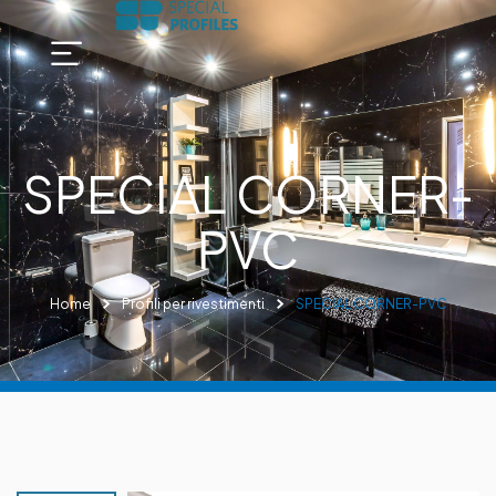
SPECIAL CORNER-
PVC
Home
Profili per rivestimenti
SPECIAL CORNER-PVC