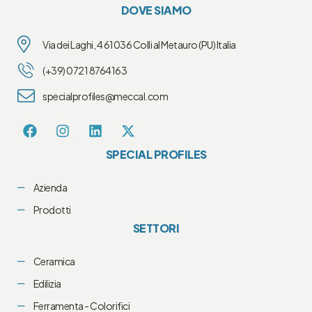
DOVE SIAMO
Via dei Laghi, 4 61036 Colli al Metauro (PU) Italia
(+39) 0721 8764163
specialprofiles@meccal.com
SPECIAL PROFILES
Azienda
Prodotti
SETTORI
Ceramica
Edilizia
Ferramenta - Colorifici