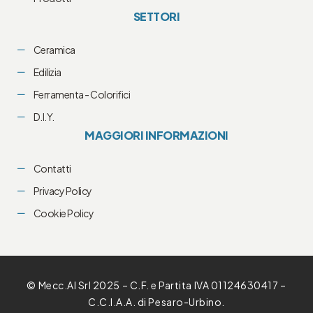
SETTORI
Ceramica
Edilizia
Ferramenta - Colorifici
D.I.Y.
MAGGIORI INFORMAZIONI
Contatti
Privacy Policy
Cookie Policy
© Mecc.Al Srl 2025 – C.F. e Partita IVA 01124630417 –
C.C.I.A.A. di Pesaro-Urbino.