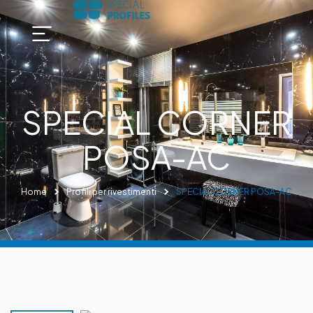
SPECIAL CORNER
POSA-AC
Home
Profili per rivestimenti
SPECIAL CORNER POSA-AC