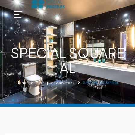
SPECIAL SQUARE
AL
Home
Profili per rivestimenti
SPECIAL SQUARE AL