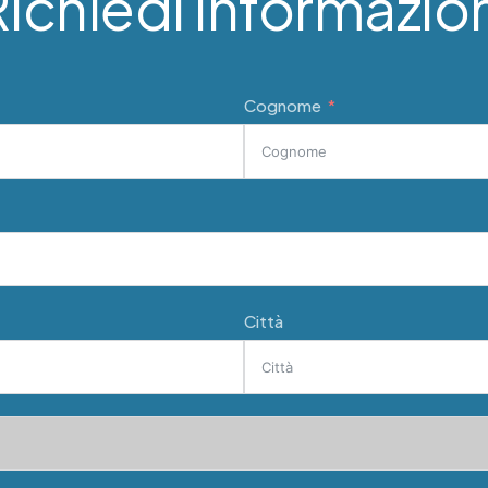
ichiedi informazio
Cognome
Città