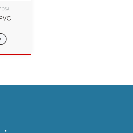
 POSA
-PVC
O