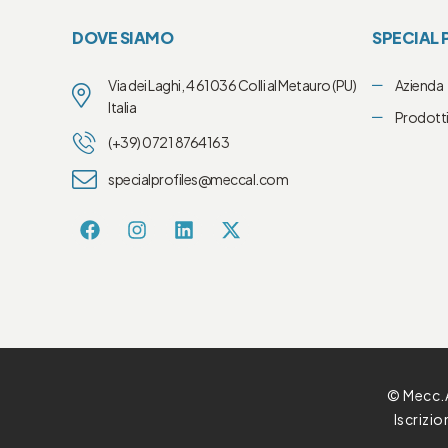
DOVE SIAMO
SPECIAL 
Via dei Laghi, 4 61036 Colli al Metauro (PU)
Azienda
Italia
Prodott
(+39) 0721 8764163
specialprofiles@meccal.com
© Mecc.A
Iscrizi