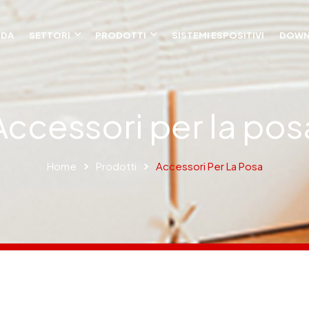
NDA
SETTORI
PRODOTTI
SISTEMI ESPOSITIVI
DOWN
Accessori per la pos
Home
Prodotti
Accessori Per La Posa