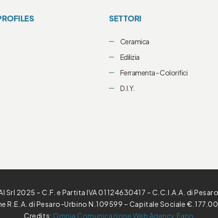
PROFILES
SETTORI
Ceramica
i
Edilizia
Ferramenta - Colorifici
D.I.Y.
l Srl 2025 – C.F. e Partita IVA 01124630417 – C.C.I.A.A. di Pesar
one R.E.A. di Pesaro-Urbino N.109599 – Capitale Sociale €.177.00
Credits:
Omnia Comunicazione Web Agency Fano