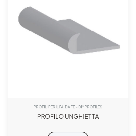
PROFILI PER IL FAI DA TE – DIY PROFILES
PROFILO UNGHIETTA