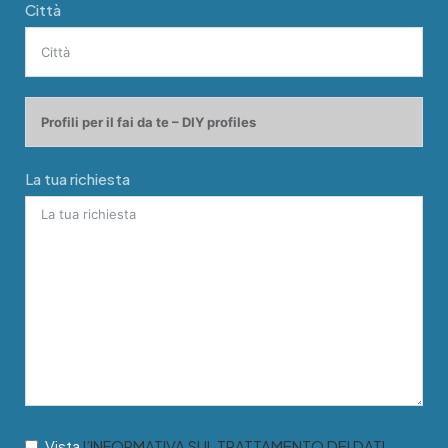
Città
La tua richiesta
Vista
l’INFORMATIVA SUL TRATTAMENTO DEI DATI