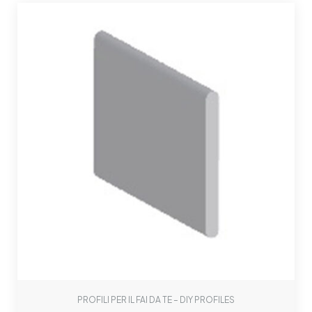
PROFILI PER IL FAI DA TE – DIY PROFILES