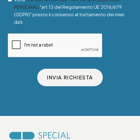
PERSONALI
"art.13 del Regolamento UE 2016/679
(GDPR)" presto il consenso al trattamento dei miei
dati
INVIA RICHIESTA