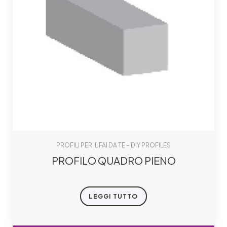
PROFILI PER IL FAI DA TE – DIY PROFILES
PROFILO QUADRO PIENO
LEGGI TUTTO