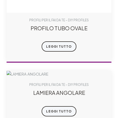
PROFILI PER IL FAI DA TE – DIY PROFILES
PROFILO TUBO OVALE
LEGGI TUTTO
PROFILI PER IL FAI DA TE – DIY PROFILES
LAMIERA ANGOLARE
LEGGI TUTTO