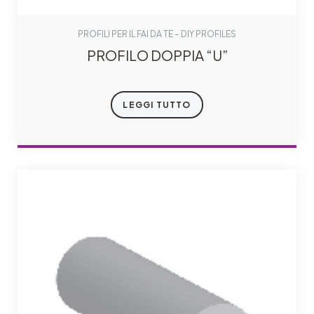
PROFILI PER IL FAI DA TE – DIY PROFILES
PROFILO DOPPIA “U”
LEGGI TUTTO