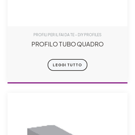
PROFILI PER IL FAI DA TE – DIY PROFILES
PROFILO TUBO QUADRO
LEGGI TUTTO