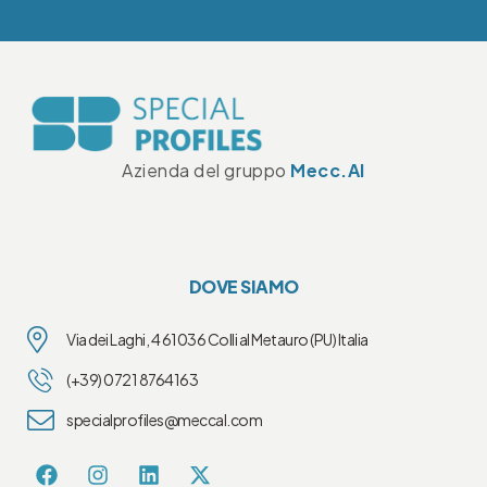
Azienda del gruppo
Mecc.Al
DOVE SIAMO
Via dei Laghi, 4 61036 Colli al Metauro (PU) Italia
(+39) 0721 8764163
specialprofiles@meccal.com