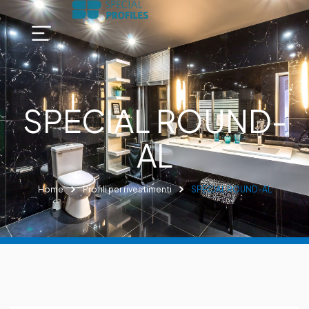
SPECIAL ROUND-
AL
Home
Profili per rivestimenti
SPECIAL ROUND-AL