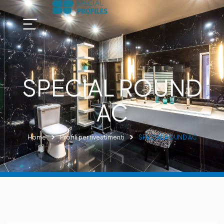
SPECIAL ROUND
AC
Home
Profili per rivestimenti
SPECIAL ROUND AC