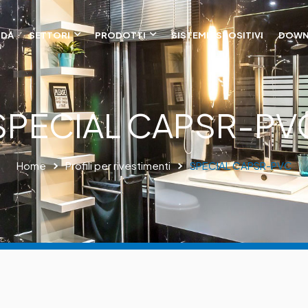
NDA
SETTORI
PRODOTTI
SISTEMI ESPOSITIVI
DOWN
SPECIAL CAPSR-PV
Home
Profili per rivestimenti
SPECIAL CAPSR-PVC