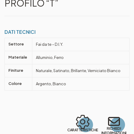
PROFILO “T”
DATI TECNICI
Settore
Fai da te – D.I.Y.
Materiale
Alluminio, Ferro
Finiture
Naturale, Satinato, Brillante, Verniciato Bianco
Colore
Argento, Bianco
RICHIEDI
CARATTERISTICHE
INFORMAZIONI