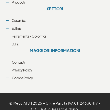
Prodotti
SETTORI
Ceramica
Edilizia
Ferramenta - Colorifici
D.I.Y.
MAGGIORI INFORMAZIONI
Contatti
Privacy Policy
Cookie Policy
© Mecc.Al Srl 2025 – C.F. e Partita IVA 01124630417 –
C.C.I.A.A. di Pesaro-Urbino.