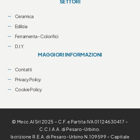
SETTORI
Ceramica
Edilizia
Ferramenta - Colorifici
D.I.Y.
MAGGIORI INFORMAZIONI
Contatti
Privacy Policy
Cookie Policy
© Mecc.Al Srl 2025 – C.F. e Partita IVA 01124630417 –
C.C.I.A.A. di Pesaro-Urbino.
Iscrizione R.E.A. di Pesaro-Urbino N.109599 – Capitale