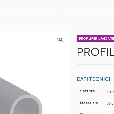
NDA
SETTORI
PRODOTTI
SISTEMI ESPOSITIVI
DOWN
PROFILI PER IL FAI DA T
PROFI
DATI TECNICI
Settore
Fai 
Materiale
All