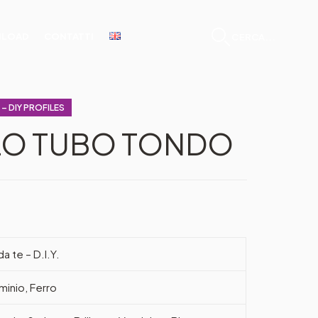
LOAD
CONTATTI
CERCA...
E – DIY PROFILES
LO TUBO TONDO
da te – D.I.Y.
uminio, Ferro