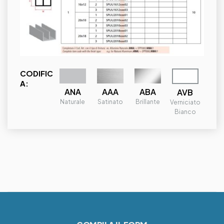
CODIFIC
A:
ANA
ABA
AAA
AVB
Naturale
Brillante
Satinato
Verniciato
Bianco