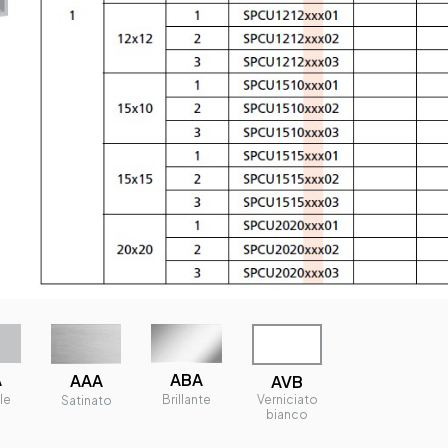
A
ABA
AAA
AVB
le
Brillante
Verniciato
Satinato
bianco