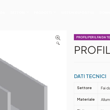
NDA
SETTORI
PRODOTTI
SISTEMI ESPOSITIVI
DOWN
PROFILI PER IL FAI DA T
🔍
PROFIL
DATI TECNICI
Settore
Fai da
Materiale
Allum