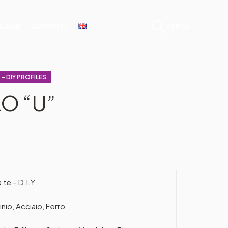
LOAD
CONTATTI
CERCA...
E – DIY PROFILES
O “U”
 te – D.I.Y.
inio, Acciaio, Ferro