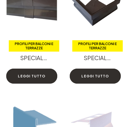
PROFILI PER BALCONI E
PROFILI PER BALCONI E
PROFILI PER BALCONI E
PROFILI PER BALCONI E
TERRAZZE
TERRAZZE
TERRAZZE
TERRAZZE
SPECIAL
SPECIAL
BORDCONN-AL
BORDCORN-AL
LEGGI TUTTO
LEGGI TUTTO