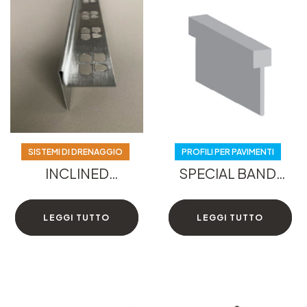
SISTEMI DI DRENAGGIO
PROFILI PER PAVIMENTI
SISTEMI DI DRENAGGIO
PROFILI PER PAVIMENTI
INCLINED
SPECIAL BAND-
WEDGE PROFILE
AL
LEGGI TUTTO
LEGGI TUTTO