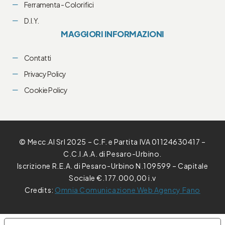
Ferramenta - Colorifici
D.I.Y.
MAGGIORI INFORMAZIONI
Contatti
Privacy Policy
Cookie Policy
© Mecc.Al Srl 2025 – C.F. e Partita IVA 01124630417 –
C.C.I.A.A. di Pesaro-Urbino.
Iscrizione R.E.A. di Pesaro-Urbino N.109599 – Capitale
Sociale €.177.000,00 i.v
Credits:
Omnia Comunicazione Web Agency Fano