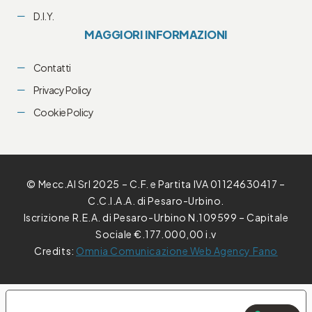
D.I.Y.
MAGGIORI INFORMAZIONI
Contatti
Privacy Policy
Cookie Policy
© Mecc.Al Srl 2025 – C.F. e Partita IVA 01124630417 –
C.C.I.A.A. di Pesaro-Urbino.
Iscrizione R.E.A. di Pesaro-Urbino N.109599 – Capitale
Sociale €.177.000,00 i.v
Credits:
Omnia Comunicazione Web Agency Fano
E TUE PREFERENZE RELATIVE ALLA PRIVACY