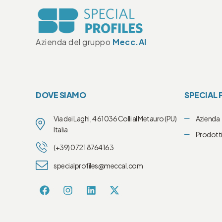
Azienda del gruppo
Mecc.Al
DOVE SIAMO
SPECIAL 
Via dei Laghi, 4 61036 Colli al Metauro (PU)
Azienda
Italia
Prodott
(+39) 0721 8764163
specialprofiles@meccal.com