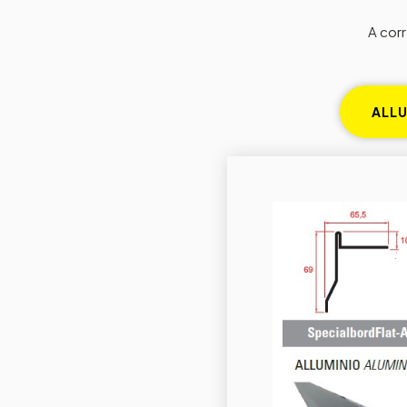
A corr
ALLU