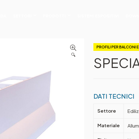
NDA
SETTORI
PRODOTTI
SISTEMI ESPOSITIVI
DOWN
PROFILI PER BALCONI 
🔍
SPECI
DATI TECNICI
Settore
Edili
Materiale
Allum