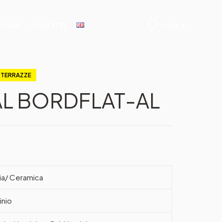
LOAD
CONTATTI
CERCA...
E TERRAZZE
AL BORDFLAT-AL
zia/ Ceramica
inio