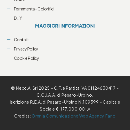
Ferramenta - Colorifici
D.I.Y.
MAGGIORI INFORMAZIONI
Contatti
Privacy Policy
Cookie Policy
© Mecc.Al Srl 2025 – C.F. e Partita IVA 01124630417 –
C.C.I.A.A. di Pesaro-Urbino.
Iscrizione R.E.A. di Pesaro-Urbino N.109599 – Capitale
Sociale €.177.000,00 i.v
Credits:
Omnia Comunicazione Web Agency Fano