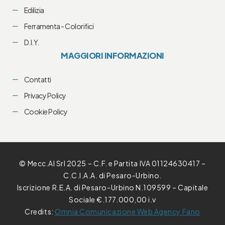
Edilizia
Ferramenta - Colorifici
D.I.Y.
MAGGIORI INFORMAZIONI
Contatti
Privacy Policy
Cookie Policy
© Mecc.Al Srl 2025 – C.F. e Partita IVA 01124630417 –
C.C.I.A.A. di Pesaro-Urbino.
Iscrizione R.E.A. di Pesaro-Urbino N.109599 – Capitale
Sociale €.177.000,00 i.v
Credits:
Omnia Comunicazione Web Agency Fano