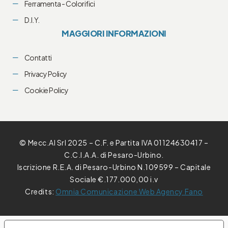
Ferramenta - Colorifici
D.I.Y.
MAGGIORI INFORMAZIONI
Contatti
Privacy Policy
Cookie Policy
© Mecc.Al Srl 2025 – C.F. e Partita IVA 01124630417 –
C.C.I.A.A. di Pesaro-Urbino.
Iscrizione R.E.A. di Pesaro-Urbino N.109599 – Capitale
Sociale €.177.000,00 i.v
Credits:
Omnia Comunicazione Web Agency Fano