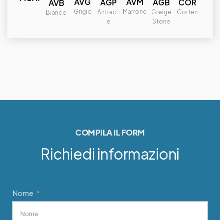
AVG
AVM
AGP
AGB
COR
AVB
Grigio
Marrone
Antracit
Greige
Corten
Bianco
e
Stone
COMPILA IL FORM
Richiedi informazioni
Nome