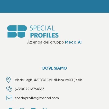
Azienda del gruppo
Mecc.Al
DOVE SIAMO
Via dei Laghi, 4 61036 Colli al Metauro (PU) Italia
(+39) 0721 8764163
specialprofiles@meccal.com