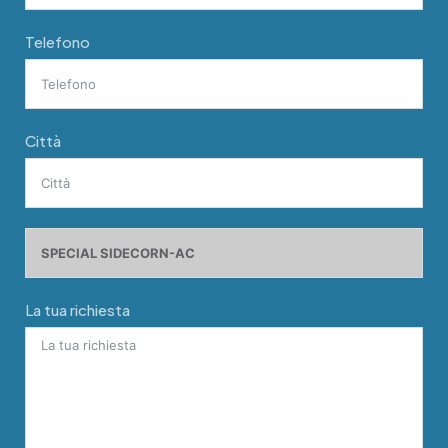
Telefono
Città
La tua richiesta