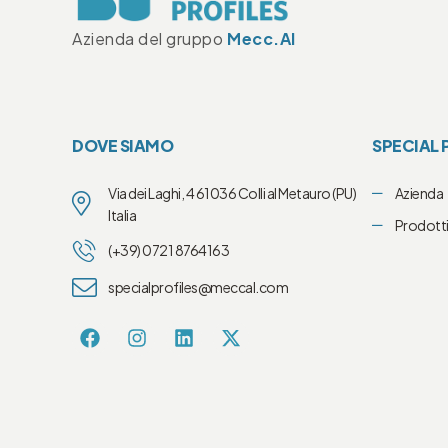
Azienda del gruppo
Mecc.Al
DOVE SIAMO
SPECIAL 
Via dei Laghi, 4 61036 Colli al Metauro (PU)
Azienda
Italia
Prodott
(+39) 0721 8764163
specialprofiles@meccal.com