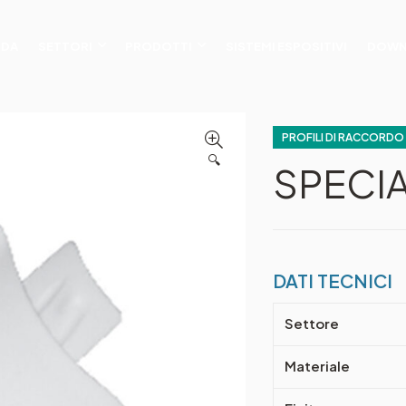
NDA
SETTORI
PRODOTTI
SISTEMI ESPOSITIVI
DOWN
PROFILI DI RACCORDO 
🔍
SPECI
DATI TECNICI
Settore
Materiale