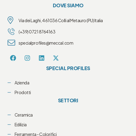
DOVE SIAMO
Via dei Laghi, 4 61036 Colli al Metauro (PU) Italia
(+39) 0721 8764163
specialprofiles@meccal.com
SPECIAL PROFILES
Azienda
Prodotti
SETTORI
Ceramica
Edilizia
Ferramenta - Colorifici