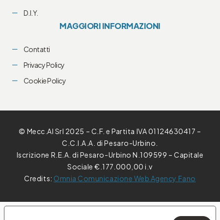
D.I.Y.
MAGGIORI INFORMAZIONI
Contatti
Privacy Policy
Cookie Policy
© Mecc.Al Srl 2025 – C.F. e Partita IVA 01124630417 –
C.C.I.A.A. di Pesaro-Urbino.
Iscrizione R.E.A. di Pesaro-Urbino N.109599 – Capitale
Sociale €.177.000,00 i.v
Credits:
Omnia Comunicazione Web Agency Fano
E TUE PREFERENZE RELATIVE ALLA PRIVACY