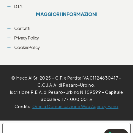
D.I.Y.
MAGGIORI INFORMAZIONI
Contatti
Privacy Policy
Cookie Policy
© Mecc.Al Srl 2025 – C.F. e Partita IVA 01124630417 –
C.C.I.A.A. di Pesaro-Urbino.
Iscrizione R.E.A. di Pesaro-Urbino N.109599 – Capitale
Sociale €.177.000,00 i.v
Credits:
Omnia Comunicazione Web Agency Fano
E TUE PREFERENZE RELATIVE ALLA PRIVACY