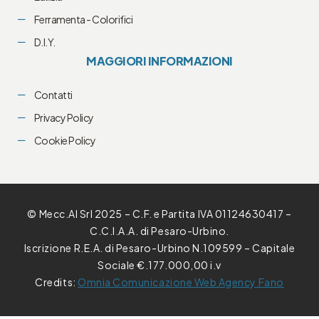
Ferramenta - Colorifici
D.I.Y.
MAGGIORI INFORMAZIONI
Contatti
Privacy Policy
Cookie Policy
© Mecc.Al Srl 2025 – C.F. e Partita IVA 01124630417 –
C.C.I.A.A. di Pesaro-Urbino.
Iscrizione R.E.A. di Pesaro-Urbino N.109599 – Capitale
Sociale €.177.000,00 i.v
Credits:
Omnia Comunicazione Web Agency Fano